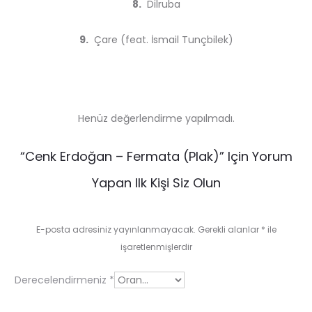
8.
Dilruba
9.
Çare (feat. İsmail Tunçbilek)
Henüz değerlendirme yapılmadı.
D
“Cenk Erdoğan – Fermata (Plak)” Için Yorum
e
Yapan Ilk Kişi Siz Olun
ğ
e
E-posta adresiniz yayınlanmayacak.
Gerekli alanlar
*
ile
r
işaretlenmişlerdir
l
Derecelendirmeniz
*
e