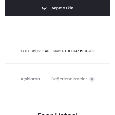
Fermata
Sepete Ekle
(Plak)
adet
KATEGORILER:
PLAK
MARKA:
LOFTCAZ RECORDS
Açıklama
Değerlendirmeler
0