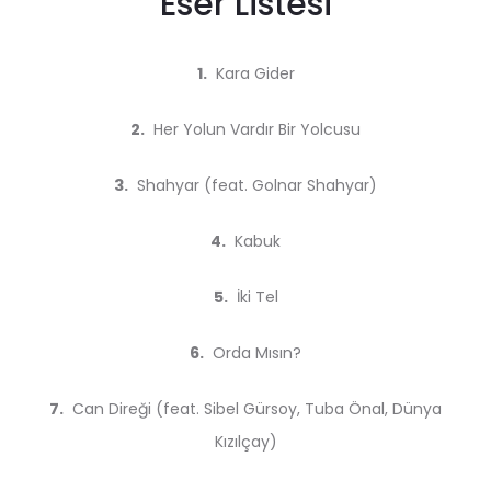
Eser Listesi
1.
Kara Gider
2.
Her Yolun Vardır Bir Yolcusu
3.
Shahyar (feat. Golnar Shahyar)
4.
Kabuk
5.
İki Tel
6.
Orda Mısın?
7.
Can Direği (feat. Sibel Gürsoy, Tuba Önal, Dünya
Kızılçay)