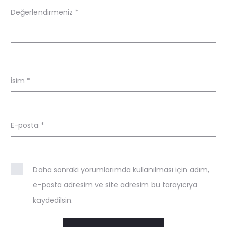
n
Değerlendirmeniz
*
d
i
r
İsim
*
m
e
l
E-posta
*
e
r
Daha sonraki yorumlarımda kullanılması için adım,
e-posta adresim ve site adresim bu tarayıcıya
kaydedilsin.