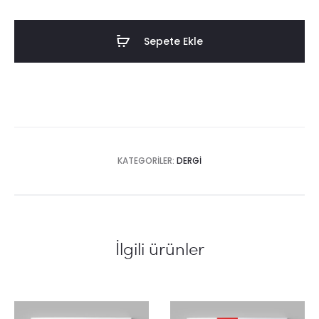
02
adet
Sepete Ekle
KATEGORILER:
DERGI
İlgili ürünler